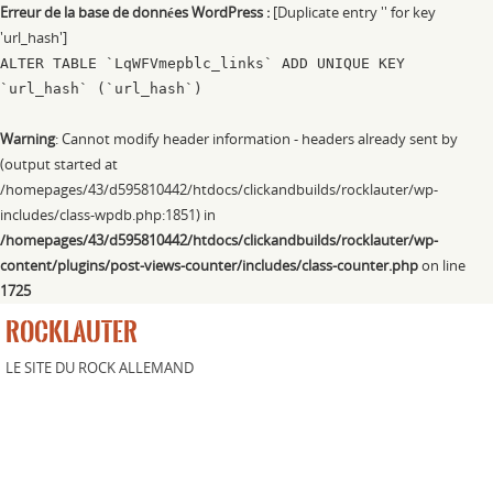
Erreur de la base de données WordPress :
[Duplicate entry '' for key
'url_hash']
ALTER TABLE `LqWFVmepblc_links` ADD UNIQUE KEY
`url_hash` (`url_hash`)
Warning
: Cannot modify header information - headers already sent by
(output started at
/homepages/43/d595810442/htdocs/clickandbuilds/rocklauter/wp-
includes/class-wpdb.php:1851) in
/homepages/43/d595810442/htdocs/clickandbuilds/rocklauter/wp-
content/plugins/post-views-counter/includes/class-counter.php
on line
1725
ROCKLAUTER
LE SITE DU ROCK ALLEMAND