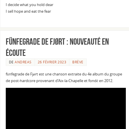
I decide what you hold dear
I sell hope and eat the fear
fünfegrade de Fjørt : Nouveauté en
écoute
DE
ANDREAS
26 FÉVRIER 2023
BRÈVE
fünfegrade de Fjørt est une chanson extraite du 4e album du groupe
de post-hardcore provenant d’Aix-la-Chapelle et fondé en 2012.