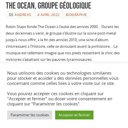
The Ocean, groupe géologique
DE
ANDREAS
4 AVRIL 2022
BIOGRAPHIE
Robin Staps fonde The Ocean à l’aube des années 2000… Durant les
deux décennies à venir, le groupe s’illustre sur la scène post-metal
jusqu’à nous offrir, à la fin des années 2010, une série d’album
s’intéressant à l’Histoire, celle se déroulant avant la préhistoire… La
musique est tellement imagée que nos pieds ressentent le choc des
météores s’abattant sur les pauvres tyrannosaures.
Préhistoire
Nous utilisons des cookies ou technologies similaires
pour stocker et accéder à des données personnelles vous
L’histoire commence à Berlin où Robin Staps se met en quête de
concernant comme celles liées à votre visite sur ce site.
personnes partageant ses perceptions. Tous s’installent dans les sous-
Vous pouvez accepter ces cookies en cliquant sur
sols d’une usine d’aluminium désaffectée. Le complexe composé d’un
"Accepter et fermer" ou doser votre consentement en
studio, d’une salle de répétitions et de quoi dormir est baptisé
cliquant sur "Paramétrer les cookies".
Oceanland. Accessoirement, les détritus délaissés par les industriels
sont utilisés pour créer des instruments.
Paramétrer les cookies
Accepter et fermer
Sur leurs deniers sort en 2002 Islands/Tides, le premier album du