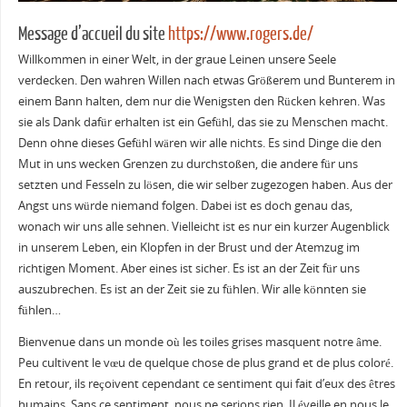
Message d’accueil du site
https://www.rogers.de/
Willkommen in einer Welt, in der graue Leinen unsere Seele
verdecken. Den wahren Willen nach etwas Größerem und Bunterem in
einem Bann halten, dem nur die Wenigsten den Rücken kehren. Was
sie als Dank dafür erhalten ist ein Gefühl, das sie zu Menschen macht.
Denn ohne dieses Gefühl wären wir alle nichts. Es sind Dinge die den
Mut in uns wecken Grenzen zu durchstoßen, die andere für uns
setzten und Fesseln zu lösen, die wir selber zugezogen haben. Aus der
Angst uns würde niemand folgen. Dabei ist es doch genau das,
wonach wir uns alle sehnen. Vielleicht ist es nur ein kurzer Augenblick
in unserem Leben, ein Klopfen in der Brust und der Atemzug im
richtigen Moment. Aber eines ist sicher. Es ist an der Zeit für uns
auszubrechen. Es ist an der Zeit sie zu fühlen. Wir alle könnten sie
fühlen…
Bienvenue dans un monde où les toiles grises masquent notre âme.
Peu cultivent le vœu de quelque chose de plus grand et de plus coloré.
En retour, ils reçoivent cependant ce sentiment qui fait d’eux des êtres
humains. Sans ce sentiment, nous ne serions rien. Il éveille en nous le