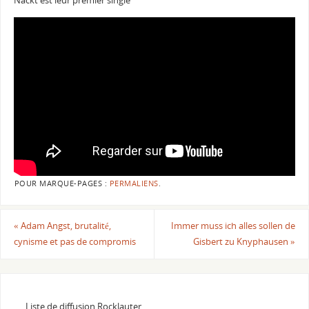
Nackt est leur premier single
POUR MARQUE-PAGES :
PERMALIENS
.
«
Adam Angst, brutalité,
Immer muss ich alles sollen de
cynisme et pas de compromis
Gisbert zu Knyphausen
»
Liste de diffusion Rocklauter