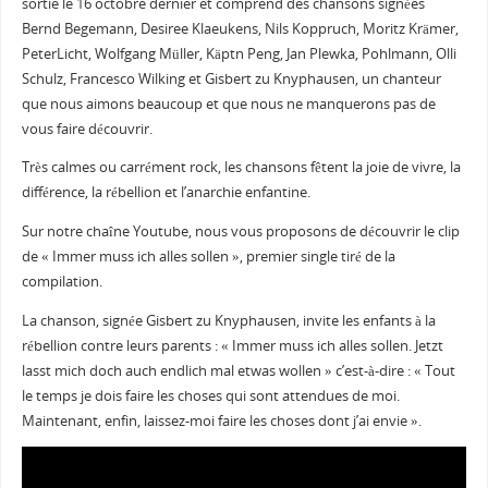
sortie le 16 octobre dernier et comprend des chansons signées
Bernd Begemann, Desiree Klaeukens, Nils Koppruch, Moritz Krämer,
PeterLicht, Wolfgang Müller, Käptn Peng, Jan Plewka, Pohlmann, Olli
Schulz, Francesco Wilking et Gisbert zu Knyphausen, un chanteur
que nous aimons beaucoup et que nous ne manquerons pas de
vous faire découvrir.
Très calmes ou carrément rock, les chansons fêtent la joie de vivre, la
différence, la rébellion et l’anarchie enfantine.
Sur notre chaîne Youtube, nous vous proposons de découvrir le clip
de « Immer muss ich alles sollen », premier single tiré de la
compilation.
La chanson, signée Gisbert zu Knyphausen, invite les enfants à la
rébellion contre leurs parents : « Immer muss ich alles sollen. Jetzt
lasst mich doch auch endlich mal etwas wollen » c’est-à-dire : « Tout
le temps je dois faire les choses qui sont attendues de moi.
Maintenant, enfin, laissez-moi faire les choses dont j’ai envie ».