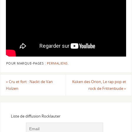
POUR MARQUE-PAGES :
PERMALIENS
.
«
Cru et fort : Nackt de Van
Küken des Orion, Le rap pop et
Holzen
rock de Frittenbude
»
Liste de diffusion Rocklauter