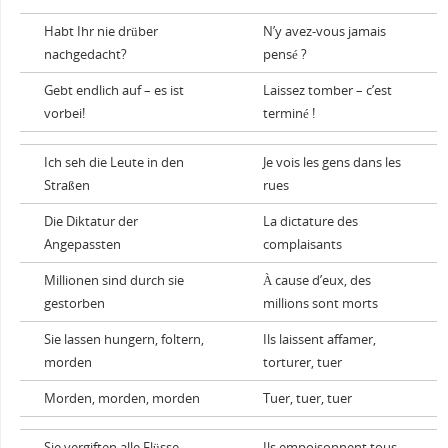
Habt Ihr nie drüber
N’y avez-vous jamais
nachgedacht?
pensé ?
Gebt endlich auf – es ist
Laissez tomber – c’est
vorbei!
terminé !
Ich seh die Leute in den
Je vois les gens dans les
Straßen
rues
Die Diktatur der
La dictature des
Angepassten
complaisants
Millionen sind durch sie
À cause d’eux, des
gestorben
millions sont morts
Sie lassen hungern, foltern,
Ils laissent affamer,
morden
torturer, tuer
Morden, morden, morden
Tuer, tuer, tuer
Sie vergiften alle Flüsse
Ils empoisonnent tous