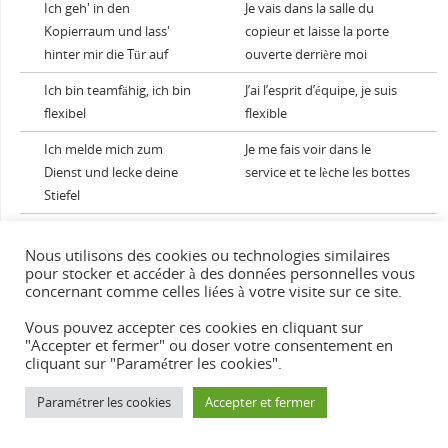
Ich geh' in den
Je vais dans la salle du
Kopierraum und lass'
copieur et laisse la porte
hinter mir die Tür auf
ouverte derrière moi
Ich bin teamfähig, ich bin
J’ai l’esprit d’équipe, je suis
flexibel
flexible
Ich melde mich zum
Je me fais voir dans le
Dienst und lecke deine
service et te lèche les bottes
Stiefel
Hundert Jahre
Un CDD de 100 ans
Nous utilisons des cookies ou technologies similaires
Vertragslaufzeit
pour stocker et accéder à des données personnelles vous
concernant comme celles liées à votre visite sur ce site.
Ich will immer auf Arbeit
Je veux toujours rester au
Vous pouvez accepter ces cookies en cliquant sur
bleiben
travail
"Accepter et fermer" ou doser votre consentement en
cliquant sur "Paramétrer les cookies".
Ich sage ja, ich meine nein
Je dis oui, je pense non
Lass mich dein Sklave
Laisse-moi être ton esclave !
Paramétrer les cookies
Accepter et fermer
sein!