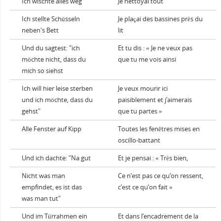
Ich wischte alles weg
Je nettoyai tout
Ich stellte Schüsseln
Je plaçai des bassines près du
neben's Bett
lit
Und du sagtest: "ich
Et tu dis : « Je ne veux pas
möchte nicht, dass du
que tu me vois ainsi
mich so siehst
Ich will hier leise sterben
Je veux mourir ici
und ich möchte, dass du
paisiblement et j’aimerais
gehst"
que tu partes »
Alle Fenster auf Kipp
Toutes les fenêtres mises en
oscillo-battant
Und ich dachte: "Na gut
Et je pensai : « Très bien,
Nicht was man
Ce n’est pas ce qu’on ressent,
empfindet, es ist das
c’est ce qu’on fait »
was man tut"
Und im Türrahmen ein
Et dans l’encadrement de la