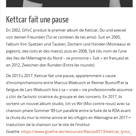
Kettcar fait une pause
En 2002, GHvC produit le premier album de Kettcar, Du und wieviel
von deinen Freunden (Toi et combien de tes amis). Suit en 2005,
l’album Von Spatzen und Tauben, Dächern und Händen (Moineaux et
pigeons, des toits et des mains), puis en 2008, Sylt (du nom de l’une
des îles de l’Allemagne du Nord – se prononce « Sult » en français) et
en 2012, Zwischen den Runden (Entre les rounds).
De 2013 à 2017, Kettcar fait une pause, apparemment à cause
d’incompréhensions entre Marcus Wiebusch et Reimer Bustorff et la
fatigue de Lars Wiebusch liée à sa « vraie » vie professionnelle assumée
à côté de l’activité créatrice du groupe et des concerts. En 2017, ils
sortent un nouvel album studio, Ich vs Wir (Moi contre nous) avec sa
chanson phare Sommer ’89 (un parallèle entre la fuite de la RDA avant
la chute du mur la même année et les réfugiés en Allemagne en 2017 =
traduction de la chanson sur le site de l’institut
Goethe :
https://www.goethe.de/resources/files/pdf213/kettcar_lyrics_