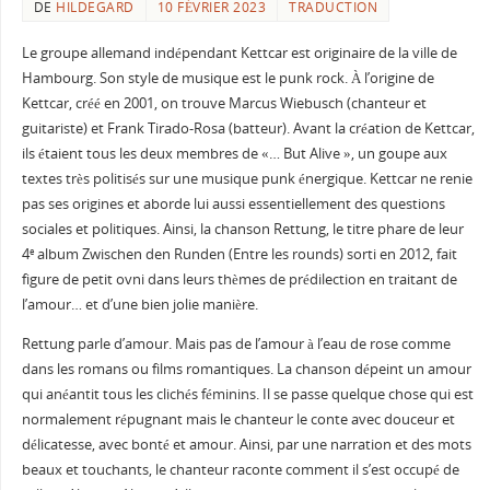
DE
HILDEGARD
10 FÉVRIER 2023
TRADUCTION
Le groupe allemand indépendant Kettcar est originaire de la ville de
Hambourg. Son style de musique est le punk rock. À l’origine de
Kettcar, créé en 2001, on trouve Marcus Wiebusch (chanteur et
guitariste) et Frank Tirado-Rosa (batteur). Avant la création de Kettcar,
ils étaient tous les deux membres de «… But Alive », un goupe aux
textes très politisés sur une musique punk énergique. Kettcar ne renie
pas ses origines et aborde lui aussi essentiellement des questions
sociales et politiques. Ainsi, la chanson Rettung, le titre phare de leur
4
album Zwischen den Runden (Entre les rounds) sorti en 2012, fait
e
figure de petit ovni dans leurs thèmes de prédilection en traitant de
l’amour… et d’une bien jolie manière.
Rettung parle d’amour. Mais pas de l’amour à l’eau de rose comme
dans les romans ou films romantiques. La chanson dépeint un amour
qui anéantit tous les clichés féminins. Il se passe quelque chose qui est
normalement répugnant mais le chanteur le conte avec douceur et
délicatesse, avec bonté et amour. Ainsi, par une narration et des mots
beaux et touchants, le chanteur raconte comment il s’est occupé de