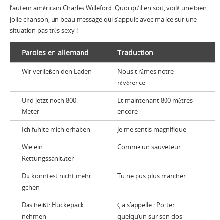
l’auteur américain Charles Willeford. Quoi qu’il en soit, voilà une bien
jolie chanson, un beau message qui s’appuie avec malice sur une
situation pas très sexy !
Paroles en allemand
Traduction
Wir verließen den Laden
Nous tirâmes notre
révérence
Und jetzt noch 800
Et maintenant 800 mètres
Meter
encore
Ich fühlte mich erhaben
Je me sentis magnifique
Wie ein
Comme un sauveteur
Rettungssanitäter
Du konntest nicht mehr
Tu ne pus plus marcher
gehen
Das heißt: Huckepack
Ça s’appelle : Porter
nehmen
quelqu’un sur son dos