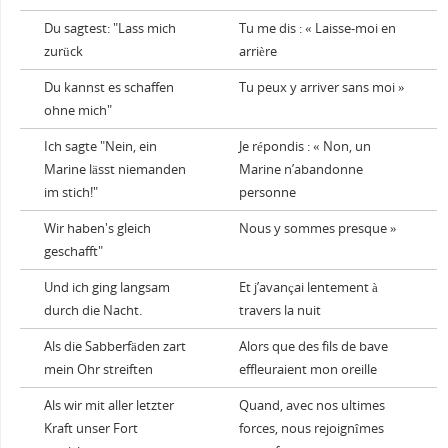
Du sagtest: "Lass mich
Tu me dis : « Laisse-moi en
zurück
arrière
Du kannst es schaffen
Tu peux y arriver sans moi »
ohne mich"
Ich sagte "Nein, ein
Je répondis : « Non, un
Marine lässt niemanden
Marine n’abandonne
im stich!"
personne
Wir haben's gleich
Nous y sommes presque »
geschafft"
Und ich ging langsam
Et j’avançai lentement à
durch die Nacht.
travers la nuit
Als die Sabberfäden zart
Alors que des fils de bave
mein Ohr streiften
effleuraient mon oreille
Als wir mit aller letzter
Quand, avec nos ultimes
Kraft unser Fort
forces, nous rejoignîmes