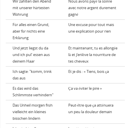
Wir zahlten den Abend
Nous avons payé la soirée
mit unserer härtesten
avec notre argent durement
Währung
gagné
Für alles einen Grund,
Une excuse pour tout mais
aber für nichts eine
une explication pour rien
Erklärung
Und jetzt liegst du da
Et maintenant, tu es allongée
und ich pul' essen aus
là et j’enlève la nourriture de
deinem Haar
tes cheveux
Ich sagte: "komm, trink
Et je dis : « Tiens, bois ça
das aus
Es das wird das
Ça va éviter le pire »
Schlimmste verhindern"
Das Unheil morgen früh
Peut-être que ça atténuera
vielleicht ein kleines
un peu la douleur demain
bisschen lindern