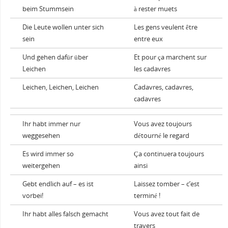
beim Stummsein
à rester muets
Die Leute wollen unter sich
Les gens veulent être
sein
entre eux
Und gehen dafür über
Et pour ça marchent sur
Leichen
les cadavres
Leichen, Leichen, Leichen
Cadavres, cadavres,
cadavres
Ihr habt immer nur
Vous avez toujours
weggesehen
détourné le regard
Es wird immer so
Ça continuera toujours
weitergehen
ainsi
Gebt endlich auf – es ist
Laissez tomber – c’est
vorbei!
terminé !
Ihr habt alles falsch gemacht
Vous avez tout fait de
travers