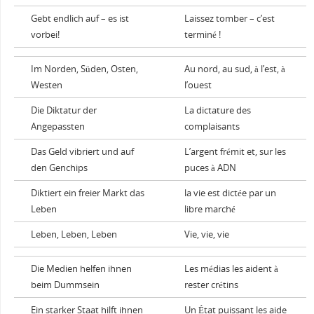
Gebt endlich auf – es ist
Laissez tomber – c’est
vorbei!
terminé !
Im Norden, Süden, Osten,
Au nord, au sud, à l’est, à
Westen
l’ouest
Die Diktatur der
La dictature des
Angepassten
complaisants
Das Geld vibriert und auf
L’argent frémit et, sur les
den Genchips
puces à ADN
Diktiert ein freier Markt das
la vie est dictée par un
Leben
libre marché
Leben, Leben, Leben
Vie, vie, vie
Die Medien helfen ihnen
Les médias les aident à
beim Dummsein
rester crétins
Ein starker Staat hilft ihnen
Un État puissant les aide